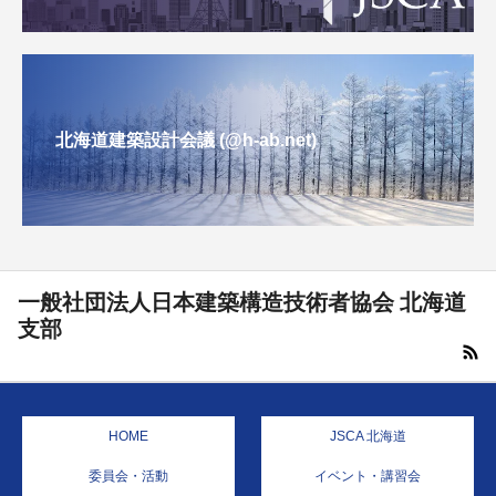
北海道建築設計会議 (@h-ab.net)
一般社団法人日本建築構造技術者協会 北海道
支部
HOME
JSCA 北海道
委員会・活動
イベント・講習会